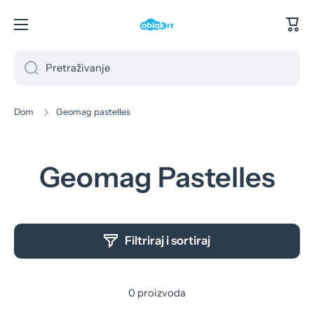
Preskoči na sadržaj
Koša
Pretraživanje
Dom
Geomag pastelles
Geomag Pastelles
Filtriraj i sortiraj
0 proizvoda