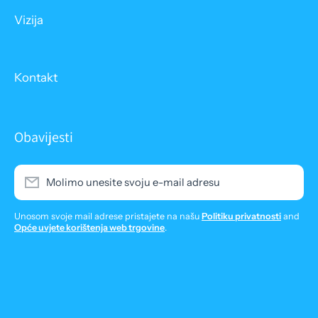
Vizija
Kontakt
Obavijesti
Molimo unesite svoju e-mail adresu
Unosom svoje mail adrese pristajete na našu
Politiku privatnosti
and
Opće uvjete korištenja web trgovine
.